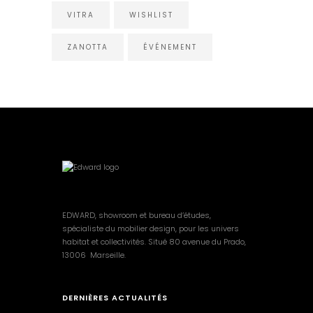
VITRA
WISHLIST
ZANOTTA
ÉVÉNEMENT
EDWARD, showroom et bureau d’études,
spécialiste du mobilier design, pour les univers
habitat et collectivités. Situé 80 avenue du Prado,
13006 Marseille.
DERNIÈRES ACTUALITÉS