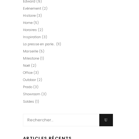
Edward
(9)
Evénement
(2)
Histoire
(3)
Home
(5)
Horaires
(2)
Inspiration
(3)
La presse en parle…
(11)
Marseille
(5)
Milestone
(1)
Noël
(2)
Office
(3)
Outdoor
(2)
Prado
(3)
Showroom
(3)
Soldes
(1)
Search
for:
ARTICLES RÉCENTS