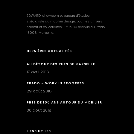
EDWARD, showroom et bureau d’études,
spécialiste du mobilier design, pour les univers
habitat et collectivités. Situé 80 avenue du Prado,
13006 Marseille.
DERNIÈRES ACTUALITÉS
AU DÉTOUR DES RUES DE MARSEILLE
17 avril 2018
PRADO – WORK IN PROGRESS
29 août 2018
PRÈS DE 100 ANS AUTOUR DU MOBILIER
30 août 2018
LIENS UTILES