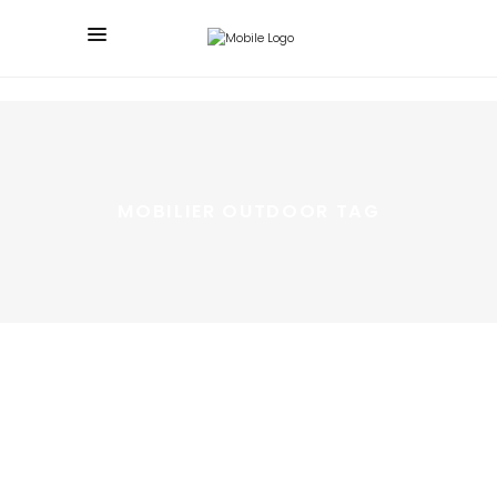
MOBILIER OUTDOOR TAG
19 mars 2019
COUP DE ♥ POUR LOBSTER’S DAY
Home
,
Outdoor
La dernière découverte mobilier outdoor de l'équipe
Habitat Edward : Lobster's Day, un studio barcelonais
qui se démarque par ses créations aux allures pop, de