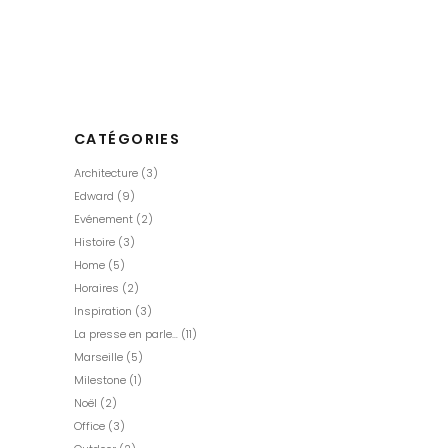
très haute qualité. Les collections sont fabriquées main
selon un processus artisanal, rendant chaque pièce
LIRE LA SUITE
CATÉGORIES
Architecture
(3)
Edward
(9)
Evénement
(2)
Histoire
(3)
Home
(5)
Horaires
(2)
Inspiration
(3)
La presse en parle…
(11)
Marseille
(5)
Milestone
(1)
Noël
(2)
Office
(3)